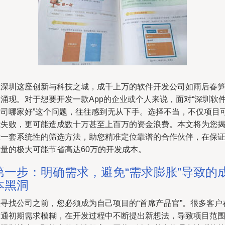
在深圳这座创新与科技之城，成千上万的软件开发公司如雨后春
般涌现。对于想要开发一款App的企业或个人来说，面对“深圳软
公司哪家好”这个问题，往往感到无从下手。选择不当，不仅项目
能失败，更可能造成数十万甚至上百万的资金浪费。本文将为您
示一套系统性的筛选方法，助您精准定位靠谱的合作伙伴，在保
质量的极大可能节省高达60万的开发成本。
第一步：明确需求，避免“需求膨胀”导致的
本黑洞
在寻找公司之前，您必须成为自己项目的“首席产品官”。很多客户
沟通初期需求模糊，在开发过程中不断提出新想法，导致项目范