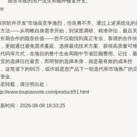
崩溃导致的用户流失和额外修复开支。
##
“深圳软件开发”市场虽竞争激烈，但良莠不齐。通过上述系统化的
选方法——从明晰自身需求开始，到深度调研、精准评估，最后
注长期合作的隐形价值——您不仅能找到真正专业、靠谱的合作
伴，更能通过避免需求蔓延、选择最优技术方案、获得高质量可
护代码等方式，在项目的整个生命周期中节省巨额费用。记住，
便宜的选择往往最贵，而明智的选择本身，就是最有效的成本控
制。这笔省下的60万，或许就是您产品下一轮迭代和市场推广的
动资金。
如若转载，请注明出处：
tp://www.toupiaovote.com/product/51.html
新时间：2026-08-08 18:33:25