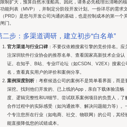
无限制扩大，预算自然水涨船高。因此，请务必先梳理出清晰的
心功能列表（MVP），并制定分阶段开发计划。一份详尽的需求
档（PRD）是您与开发公司沟通的基础，也是控制成本的第一个
键闸门。
第二步：多渠道调研，建立初步“白名单”
官方渠道与行业口碑
：不要仅依赖搜索引擎的竞价排名。应
注深圳软件行业协会的推荐名单、查看国家高新技术企业认
证。在知乎、B站、专业IT论坛（如CSDN、V2EX）搜索公
名，查看真实用户的评价和案例分享。
案例深度剖析
：考察候选公司的案例不是简单看界面，而是
深挖。找到他们开发的、已上线的App，亲自下载体验流畅
度、逻辑完整性和UI细节。尝试联系案例项目的负责人，了
合作过程中的实际感受（如沟通效率、解决问题能力等）。
个专注您所在行业（如电商、社交、物联网）的公司，其经
能直接降低您的试错成本。