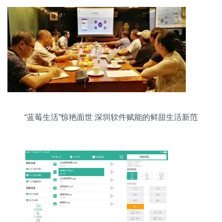
“蓝莓生活”惊艳面世 深圳软件赋能的鲜甜生活新范
式