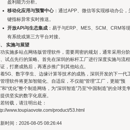
盈利能力分析。
移动化应用与预警中心
：通过APP、微信等实现移动办公，
键指标异常实时推送。
开放API与生态集成
：易于与ERP、MES、SCM、CRM等
有系统或第三方平台对接。
、 实施与展望
成功实施多站点网络版管理软件，需要周密的规划，通常采用分
段、试点先行的策略。首先在深圳的标杆工厂进行深度实施与流
验证，打磨成熟后，再逐步推广到其他站点。
随着5G、数字孪生、边缘计算等技术的成熟，深圳开发的下一代
管理软件将更加智能化、自适应，不仅能“管理”工厂，更能“预
”和“优化”整个制造网络，为“深圳智造”乃至“中国制造”的全球竞
力提供坚实的数字化底座。
如若转载，请注明出处：
tp://www.toupiaovote.com/product/53.html
新时间：2026-08-05 08:26:44