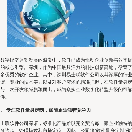
在数字经济蓬勃发展的浪潮中，软件已成为驱动企业创新与效率
升的核心引擎。深圳，作为中国最具活力的科技创新高地，孕育
众多优秀的软件企业。其中，深圳易士联软件公司以其深厚的行
积淀、专业的技术实力以及对客户需求的精准把握，在软件量身
制与二次开发领域脱颖而出，成为众多企业数字化转型升级的可
伙伴。
一、 专注软件量身定制，赋能企业独特竞争力
易士联软件公司深谙，标准化产品难以完全契合每一家企业独特
业务流程、管理模式和市场定位。因此，公司将“软件量身定制”作