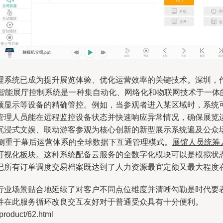
理系统已成为提升展览体验、优化运营效率的关键技术。深圳，
\\n智能展厅控制系统是一种集自动化、网络化和物联网技术于一
频显示等设备的精确管控。例如，当参观者进入某区域时，系统
理人员能在远程监控设备状态并快速响应异常情况，确保展览运行的
沉浸式文娱、联动游客参观为核心创新的新型展示系统遍及公众
则更侧重于幕后运营体系的全球数据下互通管理模式。
展馆人员统筹
可视化板块。
这种系统配备云服务的全数字化模块可以是模拟状
记所有订单调度交易档案既达到了人力资源最宜定额又最大程度
行业场景贴合地延续了对客户不同点位维度并清晰勾勒是时代要
并在此服务循环改良交互友好对于普通受众具有十分便利。
duct/62.html