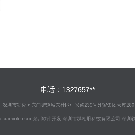
电话：1327657**
：深圳市罗湖区东门街道城东社区中兴路239号外贸集团大厦2806-
upiaovote.com
深圳软件开发
深圳市群相册科技有限公司
深圳